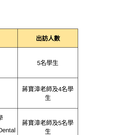
出訪人數
5
名學生
蔣寶漳老師及
4
名學
生
學
蔣寶漳老師及
5
名學
ental
生