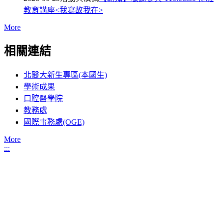
教育講座<我寫故我在>
More
相關連結
北醫大新生專區(本國生)
學術成果
口腔醫學院
教務處
國際事務處(OGE)
More
:::
11031 臺北市信義區吳興街250號
電話：02-2736-1661 #25034 大學部、#25035 碩&博士班、
#25033 教師新聘升等
聯絡信箱 : dentistry0711@gmail.com