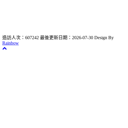
電話：02-2736-1661 #25034 大學部、#25035 碩&博士班、
#25033 教師新聘升等
聯絡信箱 : dentistry0711@gmail.com
造訪人次：607242
最後更新日期：2026-07-30
Design By
Rainbow