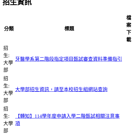
招生資訊
檔
案
分類
標題
下
載
招
生:
牙醫學系第二階段指定項目甄試審查資料準備指引
大學
部
招
生:
大學部招生資訊，請至本校招生組網站查詢
大學
部
招
生:
【轉知】114學年度申請入學二階甄試相關注意事
大學
項
部