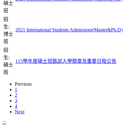
碩士
班
招
生:
2021 International Students Admissions(Master&Ph.D)
博士
班
招
生:
115學年度碩士班甄試入學簡章及重要日程公告
碩士
班
Previous
1
2
3
4
Next
:::
11031 臺北市信義區吳興街250號