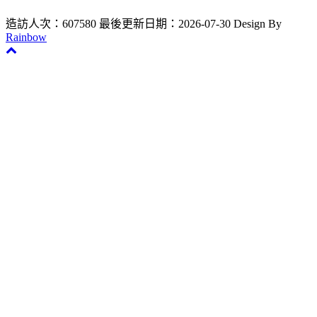
造訪人次：607580
最後更新日期：2026-07-30
Design By
Rainbow