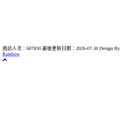
11031 臺北市信義區吳興街250號
電話：02-2736-1661 #25034 大學部、#25035 碩&博士班、
#25033 教師新聘升等
聯絡信箱 : dentistry0711@gmail.com
造訪人次：607830
最後更新日期：2026-07-30
Design By
Rainbow