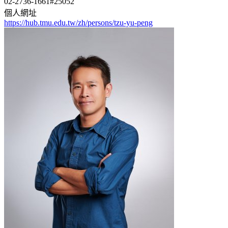
02-2736-1661#25052
個人網址
https://hub.tmu.edu.tw/zh/persons/tzu-yu-peng