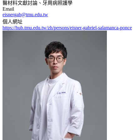
醫材料文獻討論、牙周病照護學
Email
eisnergab@tmu.edu.tw
個人網址
https://hub.tmu.edu.tw/zh/persons/eisner-gabriel-salamanca-ponce