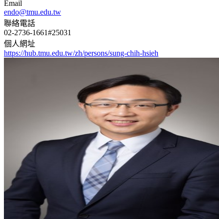
Email
endo@tmu.edu.tw
聯絡電話
02-2736-1661#25031
個人網址
https://hub.tmu.edu.tw/zh/persons/sung-chih-hsieh